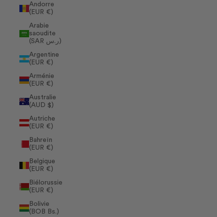
Andorre
(EUR €)
Arabie
saoudite
(SAR ر.س)
Argentine
(EUR €)
Arménie
(EUR €)
Australie
(AUD $)
Autriche
(EUR €)
Bahreïn
(EUR €)
Belgique
(EUR €)
Biélorussie
(EUR €)
Bolivie
(BOB Bs.)