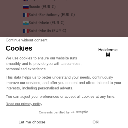
Russie (EUR €)
Saint-Barthélemy (EUR €)
Saint-Marin (EUR €)
Saint-Martin (EUR €)
Serbie (RSD РСД)
Seychelles (EUR €)
Singapour (SGD $)
Slovaquie (EUR €)
Slovénie (EUR €)
Suède (SEK kr)
Suisse (CHF CHF)
Suriname (EUR €)
Svalbard et Jan Mayen (EUR €)
Tchéquie (CZK Kč)
Ukraine (EUR €)
Uruguay (UYU $U)