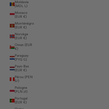
Moldavie
(MDL L)
Monaco
(EUR €)
Monténégro
(EUR €)
Norvège
(EUR €)
Oman (EUR
€)
Paraguay
(PYG ₲)
Pays-Bas
(EUR €)
Pérou (PEN
S/)
Pologne
(PLN zł)
Portugal
(EUR €)