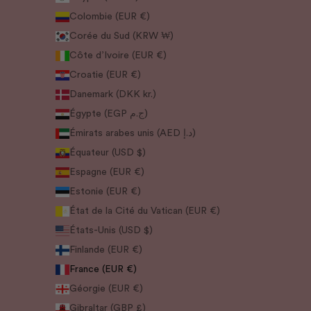
Colombie (EUR €)
Corée du Sud (KRW ₩)
Côte d’Ivoire (EUR €)
Croatie (EUR €)
Danemark (DKK kr.)
Égypte (EGP ج.م)
Émirats arabes unis (AED د.إ)
Équateur (USD $)
Espagne (EUR €)
Estonie (EUR €)
État de la Cité du Vatican (EUR €)
États-Unis (USD $)
Finlande (EUR €)
France (EUR €)
Géorgie (EUR €)
Gibraltar (GBP £)