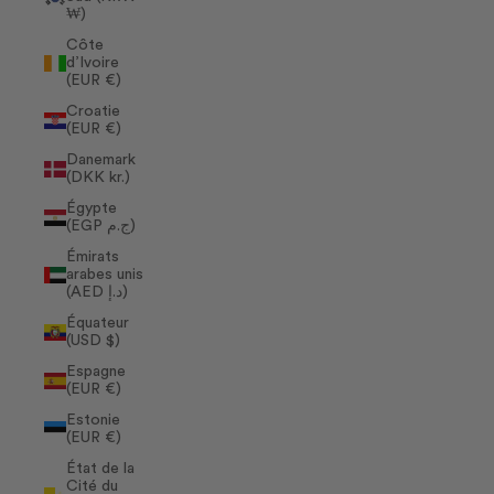
₩)
Côte
d’Ivoire
(EUR €)
Croatie
(EUR €)
Danemark
(DKK kr.)
Égypte
(EGP ج.م)
Émirats
arabes unis
(AED د.إ)
Équateur
(USD $)
Espagne
(EUR €)
Estonie
(EUR €)
État de la
Cité du