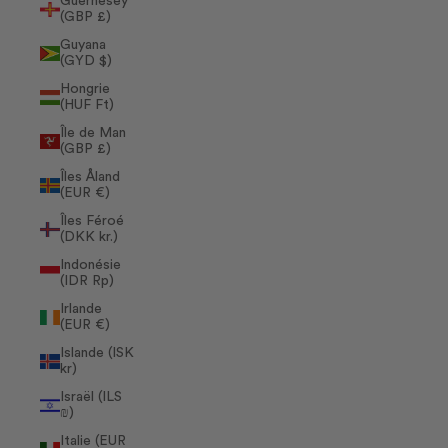
Guernesey
(GBP £)
Guyana
(GYD $)
Hongrie
(HUF Ft)
Île de Man
(GBP £)
Îles Åland
(EUR €)
Îles Féroé
(DKK kr.)
Indonésie
(IDR Rp)
Irlande
(EUR €)
Islande (ISK
kr)
Israël (ILS
₪)
Italie (EUR