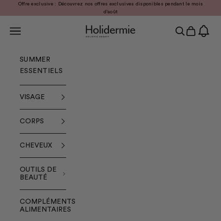
Passer au contenu
Offre exclusive : Découvrez nos offres exclusives disponibles pendant le mois
Précédent
Sui
d'août
Menu
Holidermie
Recherche
Panier
SUMMER
ESSENTIELS
VISAGE
CORPS
CHEVEUX
OUTILS DE
BEAUTÉ
COMPLÉMENTS
ALIMENTAIRES