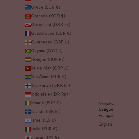
Grèce (EUR €)
Grenade (XCD $)
Groenland (DKK kr.)
Guadeloupe (EUR €)
Guernesey (GBP £)
Guyana (GYD $)
Hongrie (HUF Ft)
Île de Man (GBP £)
Îles Åland (EUR €)
Îles Féroé (DKK kr.)
Indonésie (IDR Rp)
Irlande (EUR €)
Français
Langue
Islande (ISK kr)
Français
Israël (ILS ₪)
English
Italie (EUR €)
Japon (JPY ¥)