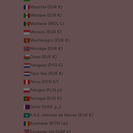
Mayotte (EUR €)
Mexique (EUR €)
Moldavie (MDL L)
Monaco (EUR €)
Monténégro (EUR €)
Norvège (EUR €)
Oman (EUR €)
Paraguay (PYG ₲)
Pays-Bas (EUR €)
Pérou (PEN S/)
Pologne (PLN zł)
Portugal (EUR €)
Qatar (QAR ر.ق)
R.A.S. chinoise de Macao (EUR €)
Roumanie (RON Lei)
Royaume-Uni (GBP £)