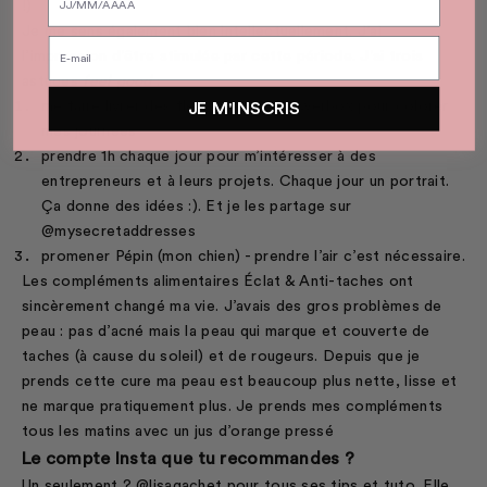
!)
Je me sens également bien intellectuellement. J’ai
l’impression d’être stimulée par cette période. J’ai trois
astuces
feel good
:
me faire livrer des fleurs de
The Flowerbox
pour colorer
JE M'INSCRIS
mes journées
prendre 1h chaque jour pour m’intéresser à des
entrepreneurs et à leurs projets. Chaque jour un portrait.
Ça donne des idées :). Et je les partage sur
@mysecretaddresses
promener Pépin (mon chien) - prendre l’air c’est nécessaire.
Les
compléments alimentaires Éclat & Anti-taches
ont
sincèrement changé ma vie. J’avais des gros problèmes de
peau : pas d’acné mais la peau qui marque et couverte de
taches (à cause du soleil) et de rougeurs. Depuis que je
prends cette cure ma peau est beaucoup plus nette, lisse et
ne marque pratiquement plus. Je prends mes compléments
tous les matins avec un jus d’orange pressé
Le compte Insta que tu recommandes ?
Un seulement ?
@lisagachet
pour tous ses tips et tuto. Elle