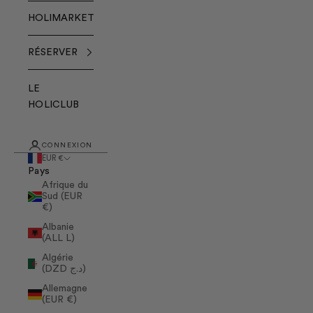
HOLIMARKET
RÉSERVER
LE
HOLICLUB
CONNEXION
EUR €
Pays
Afrique du
Sud (EUR
€)
Albanie
(ALL L)
Algérie
(DZD د.ج)
Allemagne
(EUR €)