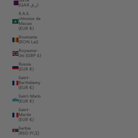
Qatar
(QAR ر.ق)
R.A.S.
chinoise de
Macao
(EUR €)
Roumanie
(RON Lei)
Royaume-
Uni (GBP £)
Russie
(EUR €)
Saint-
Barthélemy
(EUR €)
Saint-Marin
(EUR €)
Saint-
Martin
(EUR €)
Serbie
(RSD РСД)