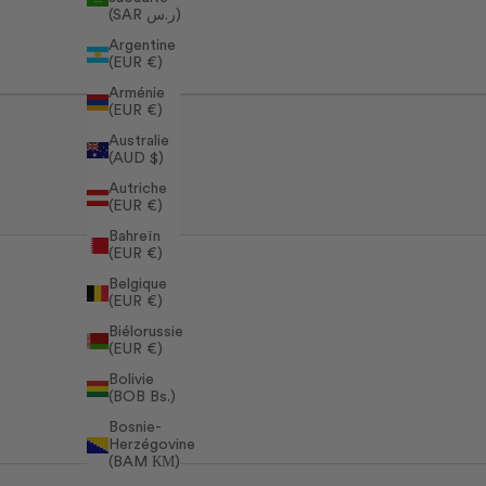
(SAR ر.س)
Argentine
(EUR €)
Arménie
(EUR €)
Australie
(AUD $)
Autriche
(EUR €)
Bahreïn
(EUR €)
Belgique
(EUR €)
Biélorussie
(EUR €)
Bolivie
(BOB Bs.)
Bosnie-
Herzégovine
(BAM КМ)