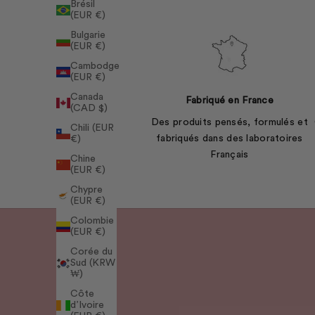
Brésil
(EUR €)
Bulgarie
(EUR €)
Cambodge
(EUR €)
Canada
Fabriqué en France
(CAD $)
Des produits pensés, formulés et
Chili (EUR
fabriqués dans des laboratoires
€)
Français
Chine
(EUR €)
Chypre
(EUR €)
Colombie
(EUR €)
Corée du
Sud (KRW
₩)
Côte
d’Ivoire