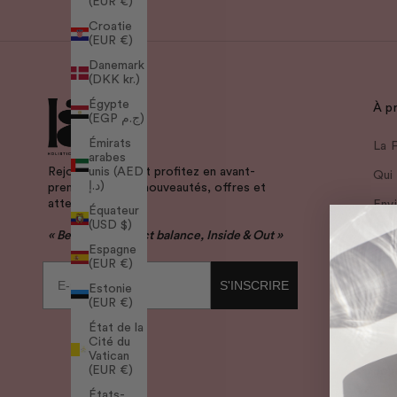
(EUR €)
Croatie
(EUR €)
Danemark
(DKK kr.)
Égypte
À p
(EGP ج.م)
Émirats
La F
arabes
Rejoignez-nous et profitez en avant-
unis (AED
Qui
د.إ)
première de nos nouveautés, offres et
attentions.
Env
Équateur
(USD $)
en 
« Beauty in perfect balance, Inside & Out »
Espagne
Glos
(EUR €)
E-mail
Com
S'INSCRIRE
Estonie
(EUR €)
Nos
État de la
Cité du
La 
Vatican
(EUR €)
Jou
États-