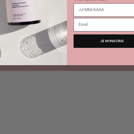
gramme de Fidélité
rainage
JE M'INSCRIS
ie
Commerce électronique propulsé par Shopify