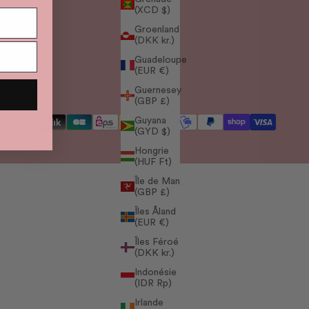
(XCD $)
Groenland
(DKK kr.)
Guadeloupe
(EUR €)
Guernesey
(GBP £)
Guyana
(GYD $)
Hongrie
(HUF Ft)
Île de Man
(GBP £)
Îles Åland
(EUR €)
Îles Féroé
(DKK kr.)
Indonésie
(IDR Rp)
Irlande