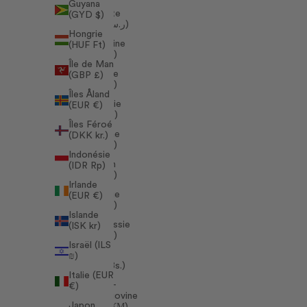
Arabie
Guyana
saoudite
(GYD $)
(SAR ر.س)
Hongrie
Argentine
(HUF Ft)
(EUR €)
Île de Man
Arménie
(GBP £)
(EUR €)
Îles Åland
Australie
(EUR €)
(AUD $)
Îles Féroé
Autriche
(DKK kr.)
(EUR €)
Indonésie
Bahreïn
(IDR Rp)
(EUR €)
Irlande
Belgique
(EUR €)
(EUR €)
Islande
Biélorussie
(ISK kr)
(EUR €)
Israël (ILS
Bolivie
₪)
(BOB Bs.)
Italie (EUR
Bosnie-
€)
Herzégovine
Japon
(BAM КМ)