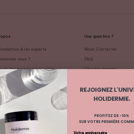
ropos
Une question ?
ondatrice & les experts
Nous Contacter
 sommes nous ?
FAQ
ie de tester nos nouveautés
Où nous trouver
avant-première ?
saires Actifs & Ingrédients
REJOIGNEZ L'UNIV
plexe Holiderm®
HOLIDERMIE.
 engagements
PROFITEZ DE -10%
Boutique Holidermie
SUR VOTRE PREMIÈRE COM
rnal
Votre anniversaire