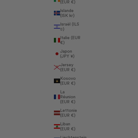
(EUR €)
Islande
(ISK kr)
Israël (ILS
₪)
Italie (EUR
€)
Japon
(JPY ¥)
Jersey
(EUR €)
Kosovo
(EUR €)
La
Réunion
(EUR €)
Lettonie
(EUR €)
Liban
(EUR €)
Liechtenstein