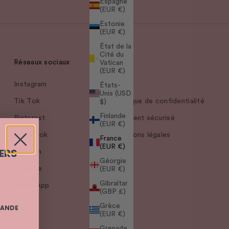
Espagne
(EUR €)
Estonie
(EUR €)
État de la
Cité du
Réseaux sociaux
Légal
Vatican
(EUR €)
Instagram
CGV
États-
Unis (USD
Tik Tok
Politique de confidentialité
$)
Finlande
Pinterest
Paiement sécurisé
(EUR €)
Facebook
Mentions légales
France
(EUR €)
ERS
LinkedIn
Géorgie
Youtube
(EUR €)
Gibraltar
WhatsApp
(GBP £)
Grèce
MANDE
(EUR €)
Grenade