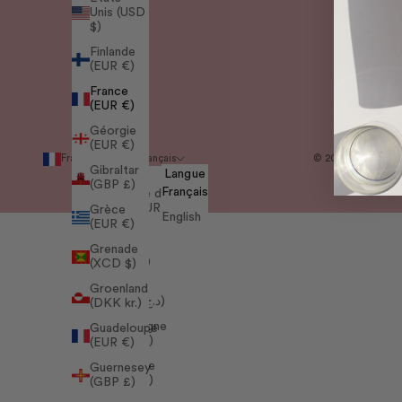
Pro
Unis (USD
$)
Par
Finlande
(EUR €)
France
(EUR €)
Géorgie
(EUR €)
France (EUR €)
Français
© 2026 - Holiderm
Gibraltar
Langue
Pays
(GBP £)
Français
Afrique du
Sud (EUR
Grèce
English
€)
(EUR €)
Albanie
Grenade
(ALL L)
(XCD $)
Algérie
Groenland
(DZD د.ج)
(DKK kr.)
Allemagne
Guadeloupe
(EUR €)
(EUR €)
Andorre
Guernesey
(EUR €)
(GBP £)