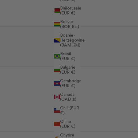
Biélorussie
(EUR €)
Bolivie
(BOB Bs.)
Bosnie-
Herzégovine
(BAM КМ)
Brésil
(EUR €)
Bulgarie
(EUR €)
Cambodge
(EUR €)
Canada
(CAD $)
Chili (EUR
€)
Chine
(EUR €)
Chypre