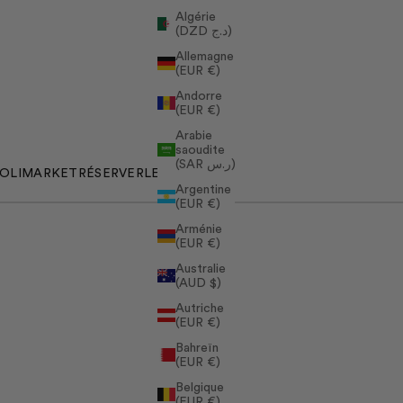
Algérie
(DZD د.ج)
Allemagne
(EUR €)
Andorre
(EUR €)
Arabie
saoudite
(SAR ر.س)
OLIMARKET
RÉSERVER
LE HOLICLUB
Argentine
(EUR €)
Arménie
(EUR €)
Australie
(AUD $)
Autriche
(EUR €)
Bahreïn
(EUR €)
Belgique
(EUR €)