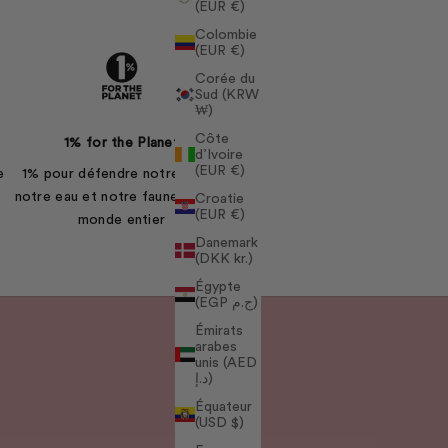
(EUR €)
Colombie
(EUR €)
Corée du
Sud (KRW
₩)
Côte
1% for the Planet
d’Ivoire
(EUR €)
e
1% pour défendre notre terre,
notre eau et notre faune dans le
Croatie
(EUR €)
monde entier
Danemark
(DKK kr.)
Égypte
(EGP ج.م)
Émirats
arabes
unis (AED
د.إ)
Équateur
(USD $)