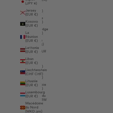
(JPY ¥)
Brésil
Jersey
(EUR €)
(EUR €)
Bulgarie
Kosovo
(EUR €)
(EUR €)
Cambodge
La
(EUR €)
Réunion
Canada
(EUR €)
(CAD $)
Lettonie
Chili (EUR
(EUR €)
€)
Liban
Chine
(EUR €)
(EUR €)
Liechtenstein
Chypre
(CHF CHF)
(EUR €)
Lituanie
Colombie
(EUR €)
(EUR €)
Luxembourg
Corée du
(EUR €)
Sud (KRW
Macédoine
₩)
du Nord
Côte
(MKD ден)