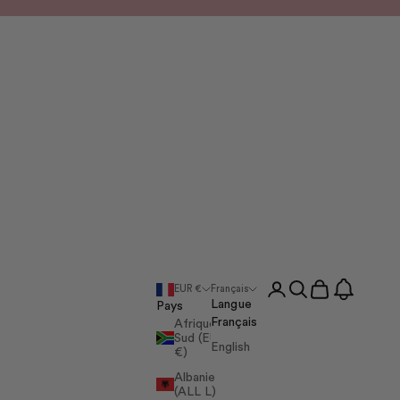
Suivant
t
Connexion
Recherche
Panier
EUR €
Français
Langue
Pays
Français
Afrique du
Sud (EUR
English
€)
Albanie
(ALL L)