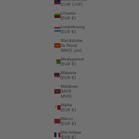
(CHF CHF)
Lituanie
(EUR €)
Luxembourg
(EUR €)
Macédoine
du Nord
(MKD ден)
Madagascar
(EUR €)
Malaisie
(EUR €)
Maldives
(MVR
MVR)
Malte
(EUR €)
Maroc
(EUR €)
Martinique
(EUR €)