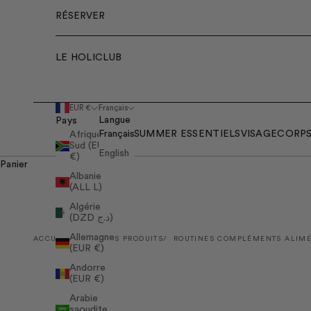
RÉSERVER
LE HOLICLUB
EUR €
Français
Langue
Pays
Français
SUMMER ESSENTIELS
VISAGE
CORP
Afrique du
Sud (EUR
English
€)
Panier
Albanie
(ALL L)
Algérie
(DZD د.ج)
Allemagne
ACCUEIL
TOUS LES PRODUITS
ROUTINES COMPLÉMENTS ALIME
(EUR €)
Andorre
(EUR €)
Arabie
saoudite