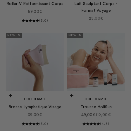
Roller V Raffermissant Corps
Lait Sculptant Corps -
Format Voyage
Prix de vente
69,00€
Prix de vente
25,00€
(5.0)
NEW IN
NEW IN
Ajouter au panier
Ajouter au panier
HOLIDERMIE
HOLIDERMIE
Brosse Lymphatique Visage
Trousse HoliSun
Prix de vente
Prix de vente
Prix normal
39,00€
49,00€
112,00€
(5.0)
(4.8)