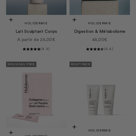
Choisir les options
Choisir les options
HOLIDERMIE
HOLIDERMIE
Lait Sculptant Corps
Digestion & Métabolisme
Prix de vente
Prix de vente
A partir de 25,00€
45,00€
(4.9)
(4.4)
NOUVEAU PRIX
ROUTINES
Ajouter au panier
HOLIDERMIE
Choisir les options