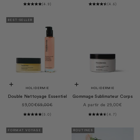
(4.9)
(4.6)
BEST-SELLER
Ajouter au panier
Choisir les options
HOLIDERMIE
HOLIDERMIE
Double Nettoyage Essentiel
Gommage Sublimateur Corps
Prix de vente
Prix normal
Prix de vente
59,00€
69,00€
A partir de 29,00€
(5.0)
(4.7)
FORMAT VOYAGE
ROUTINES