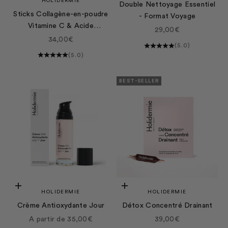
HOLIDERMIE
Double Nettoyage Essentiel
Sticks Collagène-en-poudre
- Format Voyage
Vitamine C & Acide
Prix de vente
29,00€
Hyaluronique
Prix de vente
34,00€
(5.0)
(5.0)
BEST-SELLER
Choisir les options
Choisir les options
HOLIDERMIE
HOLIDERMIE
Crème Antioxydante Jour
Détox Concentré Drainant
Prix de vente
Prix de vente
A partir de 35,00€
39,00€