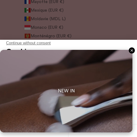
Mayotte (EUR €)
Mexique (EUR €)
Moldavie (MDL L)
Monaco (EUR €)
Monténégro (EUR €)
Norvège (EUR €)
Oman (EUR €)
Paraguay (PYG ₲)
Pays-Bas (EUR €)
Pérou (PEN S/)
Pologne (PLN zł)
NEW IN
Portugal (EUR €)
Qatar (QAR ر.ق)
R.A.S. chinoise de Macao (EUR €)
Roumanie (RON Lei)
Royaume-Uni (GBP £)