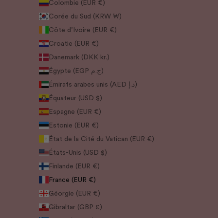
Colombie (EUR €)
Corée du Sud (KRW ₩)
Côte d’Ivoire (EUR €)
Croatie (EUR €)
Danemark (DKK kr.)
Égypte (EGP ج.م)
Émirats arabes unis (AED د.إ)
Équateur (USD $)
Espagne (EUR €)
Estonie (EUR €)
État de la Cité du Vatican (EUR €)
États-Unis (USD $)
Finlande (EUR €)
France (EUR €)
Géorgie (EUR €)
Gibraltar (GBP £)