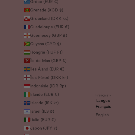
Grèce (EUR €)
Grenade (XCD $)
Groenland (DKK kr.)
Guadeloupe (EUR €)
Guernesey (GBP £)
Guyana (GYD $)
Hongrie (HUF Ft)
Île de Man (GBP £)
Îles Åland (EUR €)
Îles Féroé (DKK kr.)
Indonésie (IDR Rp)
Irlande (EUR €)
Français
Langue
Islande (ISK kr)
Français
Israël (ILS ₪)
English
Italie (EUR €)
Japon (JPY ¥)