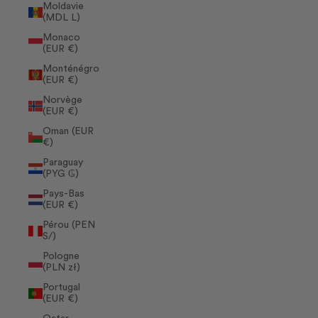
Moldavie
(MDL L)
Monaco
(EUR €)
Monténégro
(EUR €)
Norvège
(EUR €)
Oman (EUR
€)
Paraguay
(PYG ₲)
Pays-Bas
(EUR €)
Pérou (PEN
S/)
Pologne
(PLN zł)
Portugal
(EUR €)