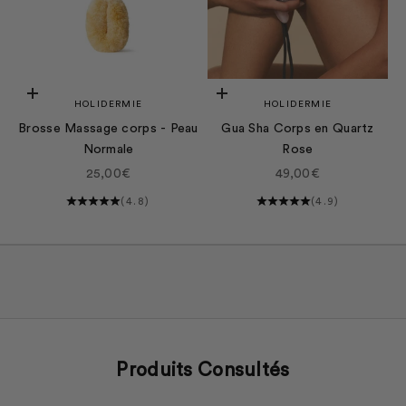
Ajouter au panier
Ajouter au panier
HOLIDERMIE
HOLIDERMIE
Brosse Massage corps - Peau
Gua Sha Corps en Quartz
Normale
Rose
Prix de vente
Prix de vente
25,00€
49,00€
(4.8)
(4.9)
Produits Consultés