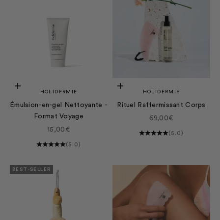
Ajouter au panier
Ajouter au panier
HOLIDERMIE
HOLIDERMIE
Émulsion-en-gel Nettoyante -
Rituel Raffermissant Corps
Format Voyage
Prix de vente
69,00€
Prix de vente
15,00€
(5.0)
(5.0)
BEST-SELLER