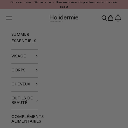
Passer au contenu
Offre exclusive : Découvrez nos offres exclusives disponibles pendant le mois
Précédent
Sui
d'août
Menu
Holidermie
Recherche
Panier
SUMMER
ESSENTIELS
VISAGE
CORPS
CHEVEUX
OUTILS DE
BEAUTÉ
COMPLÉMENTS
ALIMENTAIRES