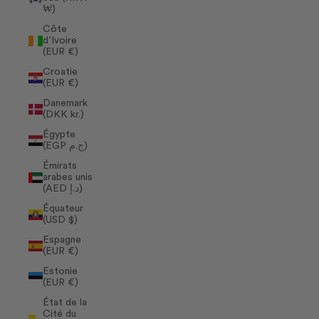
₩)
Côte
d’Ivoire
(EUR €)
Croatie
(EUR €)
Danemark
(DKK kr.)
Égypte
(EGP ج.م)
Émirats
arabes unis
(AED د.إ)
Équateur
(USD $)
Espagne
(EUR €)
Estonie
(EUR €)
État de la
Cité du