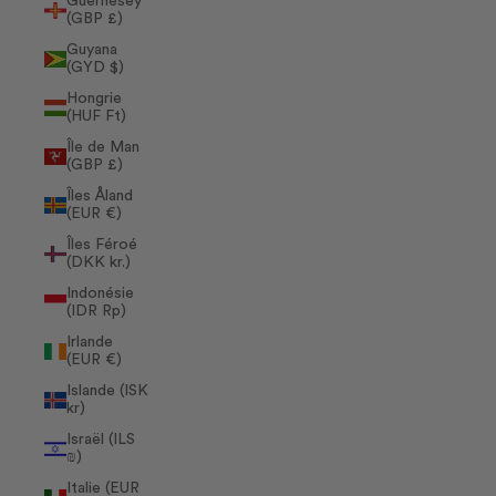
Guernesey
(GBP £)
Guyana
(GYD $)
Hongrie
(HUF Ft)
Île de Man
(GBP £)
Îles Åland
(EUR €)
Îles Féroé
(DKK kr.)
Indonésie
(IDR Rp)
Irlande
(EUR €)
Islande (ISK
kr)
Israël (ILS
₪)
Italie (EUR