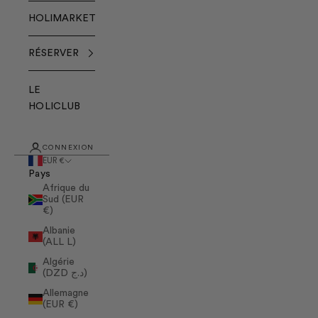
HOLIMARKET
RÉSERVER
LE
HOLICLUB
CONNEXION
EUR €
Pays
Afrique du
Sud (EUR
€)
Albanie
(ALL L)
Algérie
(DZD د.ج)
Allemagne
(EUR €)