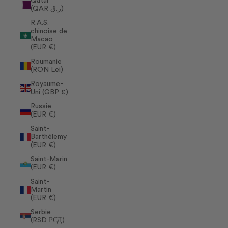
Qatar
(QAR ر.ق)
R.A.S.
chinoise de
Macao
(EUR €)
Roumanie
(RON Lei)
Royaume-
Uni (GBP £)
Russie
(EUR €)
Saint-
Barthélemy
(EUR €)
Saint-Marin
(EUR €)
Saint-
Martin
(EUR €)
Serbie
(RSD РСД)