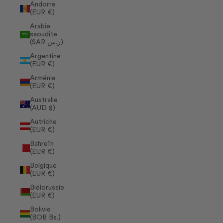
Andorre
(EUR €)
Arabie
saoudite
(SAR ر.س)
Argentine
(EUR €)
Arménie
(EUR €)
Australie
(AUD $)
Autriche
(EUR €)
Bahreïn
(EUR €)
Belgique
(EUR €)
Biélorussie
(EUR €)
Bolivie
(BOB Bs.)