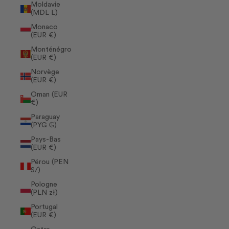
Moldavie
(MDL L)
Monaco
(EUR €)
Monténégro
(EUR €)
Norvège
(EUR €)
Oman (EUR
€)
Paraguay
(PYG ₲)
Pays-Bas
(EUR €)
Pérou (PEN
S/)
Pologne
(PLN zł)
Portugal
(EUR €)