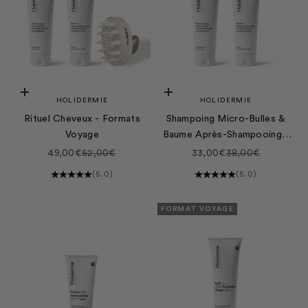
Ajouter au panier
Ajouter au panier
HOLIDERMIE
HOLIDERMIE
Rituel Cheveux - Formats
Shampoing Micro-Bulles &
Voyage
Baume Après-Shampooing -
Format Voyage
Prix de vente
Prix normal
Prix de vente
Prix normal
49,00€
52,00€
33,00€
38,00€
(5.0)
(5.0)
FORMAT VOYAGE