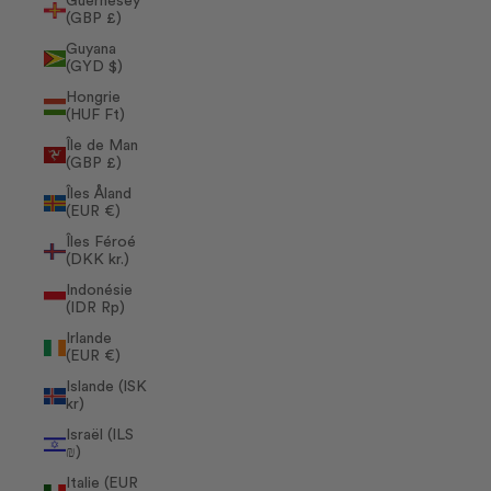
Guernesey
(GBP £)
Guyana
(GYD $)
Hongrie
(HUF Ft)
Île de Man
(GBP £)
Îles Åland
(EUR €)
Îles Féroé
(DKK kr.)
Indonésie
(IDR Rp)
Irlande
(EUR €)
Islande (ISK
kr)
Israël (ILS
₪)
Italie (EUR