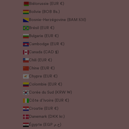
Biélorussie (EUR €)
Bolivie (BOB Bs.)
Bosnie-Herzégovine (BAM КМ)
Brésil (EUR €)
Bulgarie (EUR €)
Cambodge (EUR €)
Canada (CAD $)
Chili (EUR €)
Chine (EUR €)
Chypre (EUR €)
Colombie (EUR €)
Corée du Sud (KRW ₩)
Côte d’Ivoire (EUR €)
Croatie (EUR €)
Danemark (DKK kr.)
Égypte (EGP ج.م)