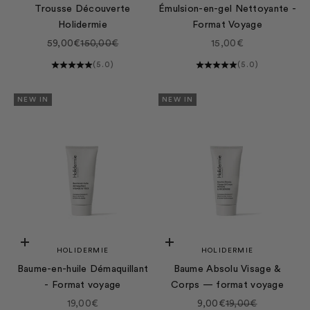
Trousse Découverte
Émulsion-en-gel Nettoyante -
Holidermie
Format Voyage
Prix de vente
Prix normal
Prix de vente
59,00€
150,00€
15,00€
(5.0)
(5.0)
NEW IN
NEW IN
Ajouter au panier
Ajouter au panier
HOLIDERMIE
HOLIDERMIE
Baume-en-huile Démaquillant
Baume Absolu Visage &
- Format voyage
Corps — format voyage
Prix de vente
Prix de vente
Prix normal
19,00€
9,00€
19,00€