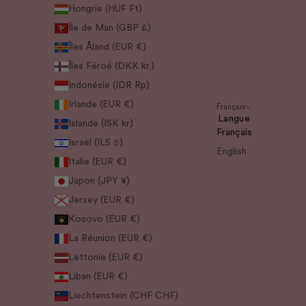
Hongrie (HUF Ft)
Île de Man (GBP £)
Îles Åland (EUR €)
Îles Féroé (DKK kr.)
Indonésie (IDR Rp)
Irlande (EUR €)
Français
Langue
Islande (ISK kr)
Français
Israël (ILS ₪)
English
Italie (EUR €)
Japon (JPY ¥)
Jersey (EUR €)
Kosovo (EUR €)
La Réunion (EUR €)
Lettonie (EUR €)
Liban (EUR €)
Liechtenstein (CHF CHF)