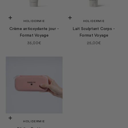
Ajouter au panier
Ajouter au panier
HOLIDERMIE
HOLIDERMIE
Crème antioxydante jour -
Lait Sculptant Corps -
Format Voyage
Format Voyage
Prix de vente
Prix de vente
35,00€
25,00€
Ajouter au panier
HOLIDERMIE