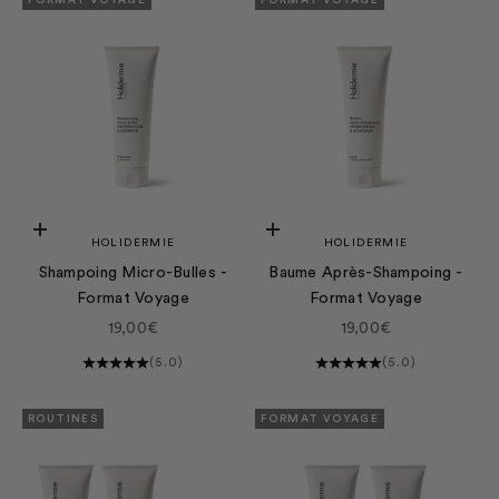
FORMAT VOYAGE
FORMAT VOYAGE
Ajouter au panier
Ajouter au panier
HOLIDERMIE
HOLIDERMIE
Shampoing Micro-Bulles -
Baume Après-Shampoing -
Format Voyage
Format Voyage
Prix de vente
Prix de vente
19,00€
19,00€
(5.0)
(5.0)
ROUTINES
FORMAT VOYAGE