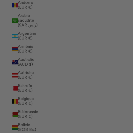
Andorre
(EUR €)
Arabie
saoudite
(SAR ر.س)
Argentine
(EUR €)
Arménie
(EUR €)
Australie
(AUD $)
Autriche
(EUR €)
Bahreïn
(EUR €)
Belgique
(EUR €)
Biélorussie
(EUR €)
Bolivie
(BOB Bs.)