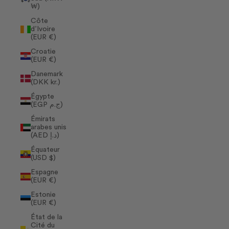
₩)
Côte
d’Ivoire
(EUR €)
Croatie
(EUR €)
Danemark
(DKK kr.)
Égypte
(EGP ج.م)
Émirats
arabes unis
(AED د.إ)
Équateur
(USD $)
Espagne
(EUR €)
Estonie
(EUR €)
État de la
Cité du