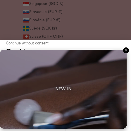
Singapour (SGD $)
Slovaquie (EUR €)
Slovénie (EUR €)
Suède (SEK kr)
Suisse (CHF CHF)
Suriname (EUR €)
Svalbard et Jan Mayen (EUR €)
Tchéquie (CZK Kč)
Ukraine (EUR €)
Uruguay (UYU $U)
Venezuela (USD $)
NEW IN
© 2026 - Holidermie
Commerce électronique propulsé par Shopify