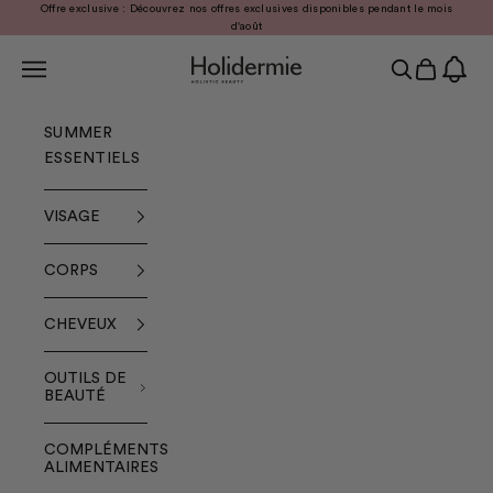
Passer au contenu
Offre exclusive : Découvrez nos offres exclusives disponibles pendant le mois
Précédent
Sui
d'août
Menu
Holidermie
Recherche
Panier
SUMMER
ESSENTIELS
VISAGE
CORPS
CHEVEUX
OUTILS DE
BEAUTÉ
COMPLÉMENTS
ALIMENTAIRES