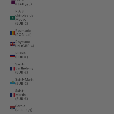
Qatar
(QAR ر.ق)
R.A.S.
chinoise de
Macao
(EUR €)
Roumanie
(RON Lei)
Royaume-
Uni (GBP £)
Russie
(EUR €)
Saint-
Barthélemy
(EUR €)
Saint-Marin
(EUR €)
Saint-
Martin
(EUR €)
Serbie
(RSD РСД)