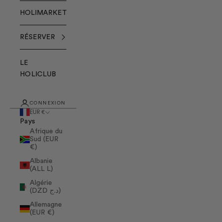
HOLIMARKET
RÉSERVER
LE
HOLICLUB
CONNEXION
EUR €
Pays
Afrique du
Sud (EUR
€)
Albanie
(ALL L)
Algérie
(DZD د.ج)
Allemagne
(EUR €)