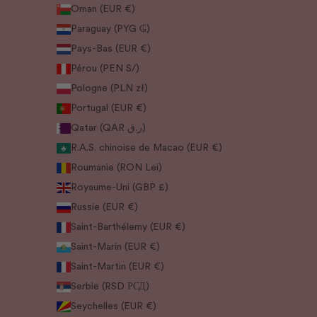
Oman (EUR €)
Paraguay (PYG ₲)
Pays-Bas (EUR €)
Pérou (PEN S/)
Pologne (PLN zł)
Portugal (EUR €)
Qatar (QAR ر.ق)
R.A.S. chinoise de Macao (EUR €)
Roumanie (RON Lei)
Royaume-Uni (GBP £)
Russie (EUR €)
Saint-Barthélemy (EUR €)
Saint-Marin (EUR €)
Saint-Martin (EUR €)
Serbie (RSD РСД)
Seychelles (EUR €)