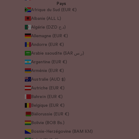
Pays
Afrique du Sud (EUR €)
Albanie (ALL L)
Algérie (DZD د.ج)
Allemagne (EUR €)
Andorre (EUR €)
Arabie saoudite (SAR ر.س)
Argentine (EUR €)
Arménie (EUR €)
Australie (AUD $)
Autriche (EUR €)
Bahreïn (EUR €)
Belgique (EUR €)
Biélorussie (EUR €)
Bolivie (BOB Bs.)
Bosnie-Herzégovine (BAM КМ)