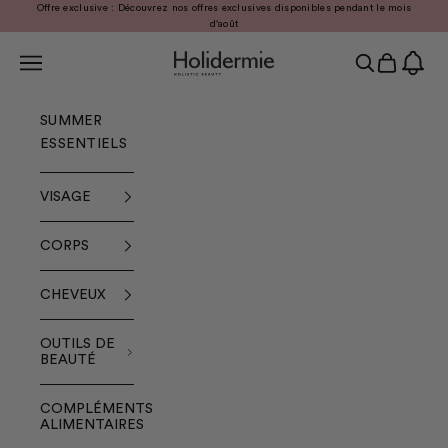
Passer au contenu
Offre exclusive : Découvrez nos offres exclusives disponibles pendant le mois
Précédent
Sui
d'août
Menu
Holidermie
Recherche
Panier
SUMMER
ESSENTIELS
VISAGE
CORPS
CHEVEUX
OUTILS DE
BEAUTÉ
COMPLÉMENTS
ALIMENTAIRES