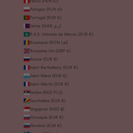
Pérou (PEN S/)
Pologne (PLN zł)
Portugal (EUR €)
Qatar (QAR ر.ق)
R.A.S. chinoise de Macao (EUR €)
Roumanie (RON Lei)
Royaume-Uni (GBP £)
Russie (EUR €)
Saint-Barthélemy (EUR €)
Saint-Marin (EUR €)
Saint-Martin (EUR €)
Serbie (RSD РСД)
Seychelles (EUR €)
Singapour (SGD $)
Slovaquie (EUR €)
Slovénie (EUR €)