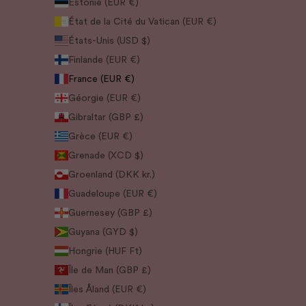
Estonie (EUR €)
État de la Cité du Vatican (EUR €)
États-Unis (USD $)
Finlande (EUR €)
France (EUR €)
Géorgie (EUR €)
Gibraltar (GBP £)
Grèce (EUR €)
Grenade (XCD $)
Groenland (DKK kr.)
Guadeloupe (EUR €)
Guernesey (GBP £)
Guyana (GYD $)
Hongrie (HUF Ft)
Île de Man (GBP £)
Îles Åland (EUR €)