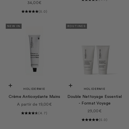
Hyaluronique
Prix de vente
34,00€
(5.0)
NEW IN
ROUTINES
Choisir les options
Ajouter au panier
HOLIDERMIE
HOLIDERMIE
Crème Antioxydante Mains
Double Nettoyage Essentiel
- Format Voyage
Prix de vente
A partir de 19,00€
Prix de vente
29,00€
(4.7)
(5.0)