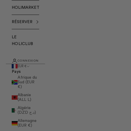
HOLIMARKET
RÉSERVER
LE
HOLICLUB
CONNEXION
EUR €
Pays
Afrique du
Sud (EUR
€)
Albanie
(ALL L)
Algérie
(DZD د.ج)
Allemagne
(EUR €)