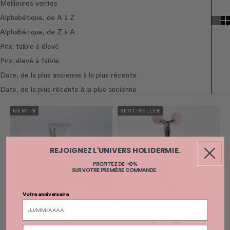
Meilleures ventes
Alphabétique, de A à Z
Alphabétique, de Z à A
Prix: faible à élevé
Prix: élevé à faible
Date, de la plus ancienne à la plus récente
Date, de la plus récente à la plus ancienne
NEW IN
BEST-SELLER
REJOIGNEZ L'UNIVERS HOLIDERMIE.
PROFITEZ DE -10%
SUR VOTRE PREMIÈRE COMMANDE.
Votre anniversaire
Ajouter au panier
Ajouter au panier
HOLIDERMIE
HOLIDERMIE