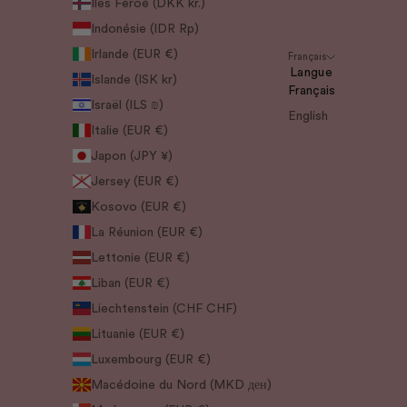
Îles Féroé (DKK kr.)
Indonésie (IDR Rp)
Irlande (EUR €)
Français
Langue
Islande (ISK kr)
Français
Israël (ILS ₪)
English
Italie (EUR €)
Japon (JPY ¥)
Jersey (EUR €)
Kosovo (EUR €)
La Réunion (EUR €)
Lettonie (EUR €)
Liban (EUR €)
Liechtenstein (CHF CHF)
Lituanie (EUR €)
Luxembourg (EUR €)
Macédoine du Nord (MKD ден)