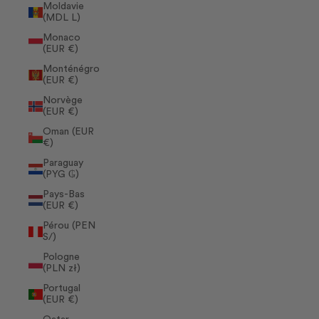
Moldavie
(MDL L)
Monaco
(EUR €)
Monténégro
(EUR €)
Norvège
(EUR €)
Oman (EUR
€)
Paraguay
(PYG ₲)
Pays-Bas
(EUR €)
Pérou (PEN
S/)
Pologne
(PLN zł)
Portugal
(EUR €)