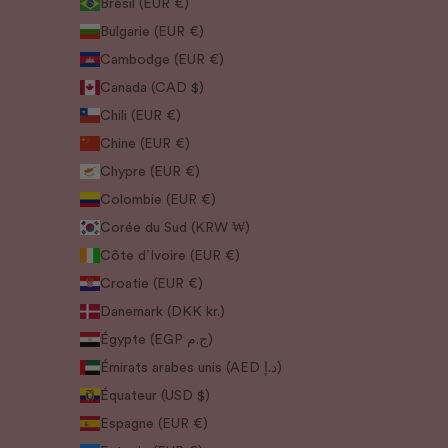
Brésil (EUR €)
Bulgarie (EUR €)
Cambodge (EUR €)
Canada (CAD $)
Chili (EUR €)
Chine (EUR €)
Chypre (EUR €)
Colombie (EUR €)
Corée du Sud (KRW ₩)
Côte d’Ivoire (EUR €)
Croatie (EUR €)
Danemark (DKK kr.)
Égypte (EGP ج.م)
Émirats arabes unis (AED د.إ)
Équateur (USD $)
Espagne (EUR €)