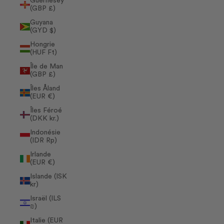
Guernesey
(GBP £)
Guyana
(GYD $)
Hongrie
(HUF Ft)
Île de Man
(GBP £)
Îles Åland
(EUR €)
Îles Féroé
(DKK kr.)
Indonésie
(IDR Rp)
Irlande
(EUR €)
Islande (ISK
kr)
Israël (ILS
₪)
Italie (EUR