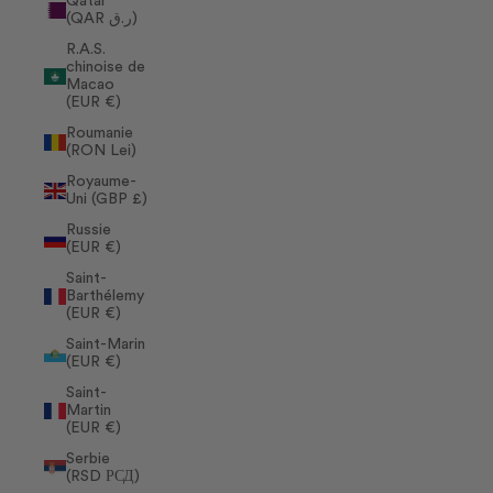
Qatar
(QAR ر.ق)
R.A.S.
chinoise de
Macao
(EUR €)
Roumanie
(RON Lei)
Royaume-
Uni (GBP £)
Russie
(EUR €)
Saint-
Barthélemy
(EUR €)
Saint-Marin
(EUR €)
Saint-
Martin
(EUR €)
Serbie
(RSD РСД)