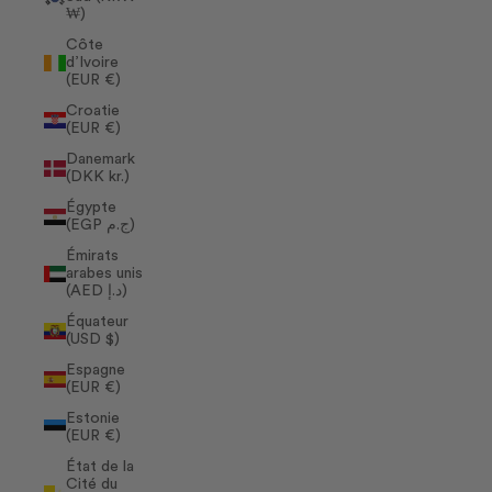
₩)
Côte
d’Ivoire
(EUR €)
Croatie
(EUR €)
Danemark
(DKK kr.)
Égypte
(EGP ج.م)
Émirats
arabes unis
(AED د.إ)
Équateur
(USD $)
Espagne
(EUR €)
Estonie
(EUR €)
État de la
Cité du