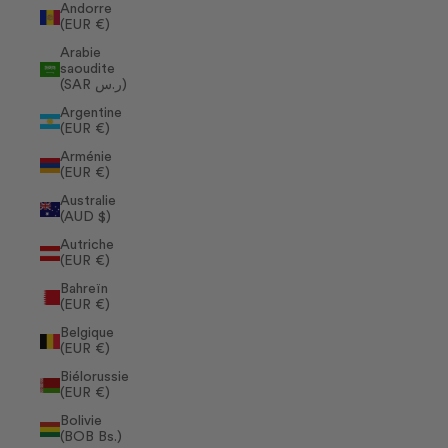
Andorre
(EUR €)
Arabie
saoudite
(SAR ر.س)
Argentine
(EUR €)
Arménie
(EUR €)
Australie
(AUD $)
Autriche
(EUR €)
Bahreïn
(EUR €)
Belgique
(EUR €)
Biélorussie
(EUR €)
Bolivie
(BOB Bs.)